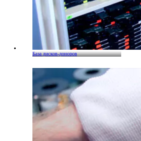
База дисков-доноров