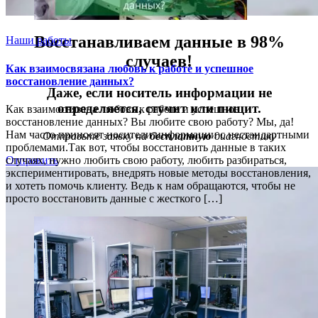
Восстанавливаем данные в 98%
Наши работы
случаев!
Как взаимосвязана любовь к работе и успешное
восстановление данных?
Даже, если носитель информации не
определяется, стучит или пищит.
Как взаимосвязана любовь к работе и успешное
восстановление данных? Вы любите свою работу? Мы, да!
Нам часто приносят носители информации с нестандартными
Отправьте заявку на
бесплатную
диагностику
проблемами.Так вот, чтобы восстановить данные в таких
Отправить
случаях, нужно любить свою работу, любить разбираться,
экспериментировать, внедрять новые методы восстановления,
и хотеть помочь клиенту. Ведь к нам обращаются, чтобы не
просто восстановить данные с жесткого […]