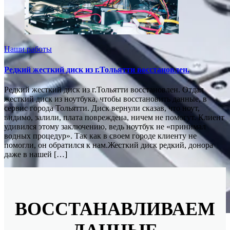
Наши работы
Редкий жесткий диск из г.Тольятти восстановлен.
Редкий жесткий диск из г.Тольятти восстановлен. Отдал
жесткий диск из ноутбука, чтобы восстановить данные, в
сервис города Тольятти. Диск вернули сказав, что ноут,
видимо, залили, плата повреждена, ничем не помогут. Клиент
удивился этому заключению, ведь ноутбук не «принимал
водных процедур». Так как в своем городе клиенту не
помогли, он обратился к нам.Жесткий диск редкий, донора
даже в нашей […]
ВОССТАНАВЛИВАЕМ