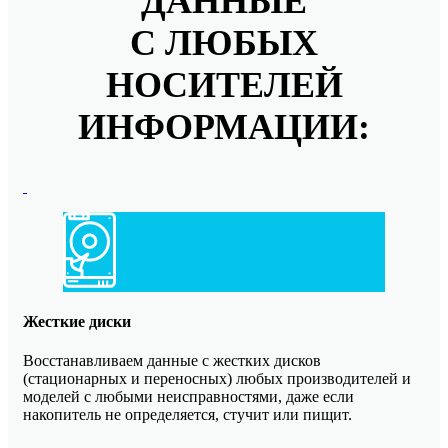
ДАННЫЕ
Восстанавливаем данные в 98%
случаев!
С ЛЮБЫХ
Даже, если носитель информации не
НОСИТЕЛЕЙ
определяется, стучит или пищит.
ИНФОРМАЦИИ:
Отправьте заявку на
бесплатную
диагностику
Отправить
Жесткие диски
Восстанавливаем данные с жестких дисков
(стационарных и переносных) любых производителей и
моделей с любыми неисправностями, даже если
накопитель не определяется, стучит или пищит.